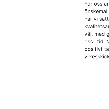
För oss är
önskemål.
har vi satt
kvalitetsa
väl, med g
oss i tid.
positivt t
yrkesskic