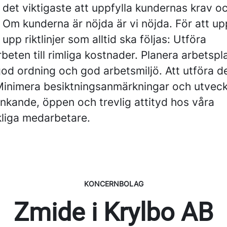
 det viktigaste att uppfylla kundernas krav o
 Om kunderna är nöjda är vi nöjda. För att u
 upp riktlinjer som alltid ska följas: Utföra
rbeten till rimliga kostnader. Planera arbetspl
od ordning och god arbetsmiljö. Att utföra de
 Minimera besiktningsanmärkningar och utveck
änkande, öppen och trevlig attityd hos våra
kliga medarbetare.
KONCERNBOLAG
Zmide i Krylbo AB