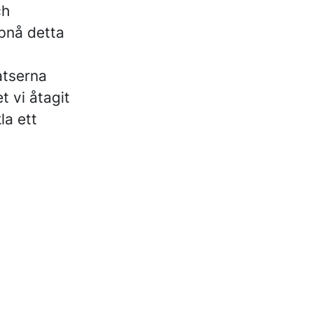
ch
ppnå detta
atserna
t vi åtagit
la ett