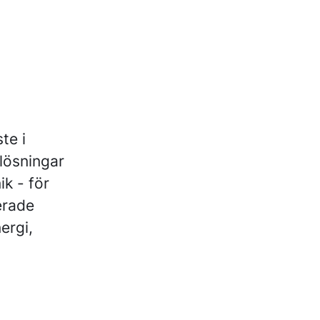
te i
 lösningar
ik - för
erade
ergi,