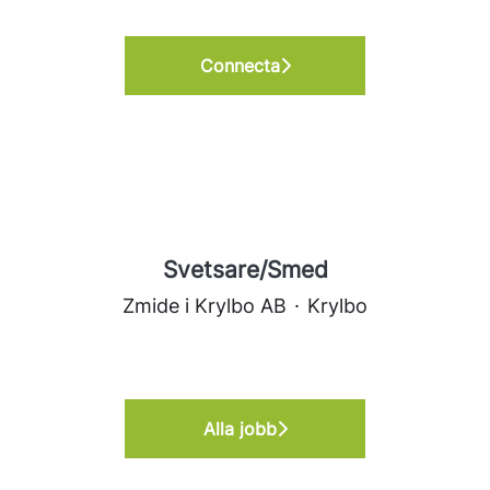
Connecta
Svetsare/Smed
Zmide i Krylbo AB
·
Krylbo
Alla jobb