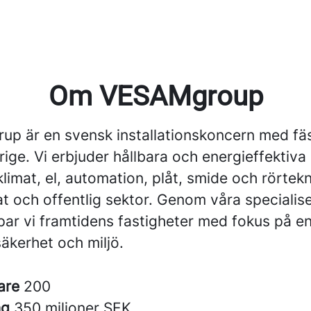
Om VESAMgroup
p är en svensk installationskoncern med fäs
ige. Vi erbjuder hållbara och energieffektiva
limat, el, automation, plåt, smide och rörtekn
at och offentlig sektor. Genom våra specialis
ar vi framtidens fastigheter med fokus på en
äkerhet och miljö.
are
200
ng
350 miljoner SEK