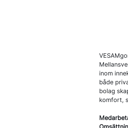
VESAMgoru
Mellansver
inom innek
både priv
bolag skap
komfort, s
Medarbet
Omsättni