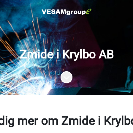
Zmide i Krylbo AB
Skrolla för mer innehåll
dig mer om Zmide i Kryl