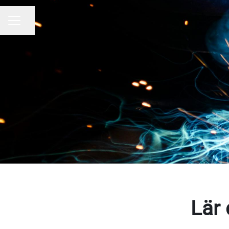
Dela sidan
KARRIÄRMENY
Lär 